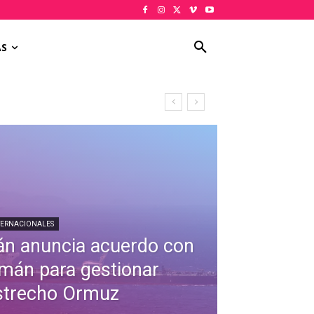
AS
TERNACIONALES
rán anuncia acuerdo con
mán para gestionar
strecho Ormuz