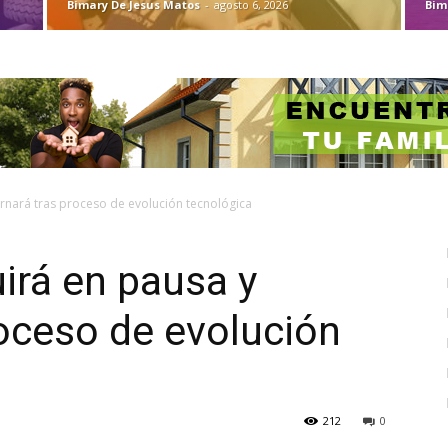
Bimary De Jesus Matos
-
agosto 6, 2026
Bim
rnará tras proceso de evolución tecnológica
irá en pausa y
roceso de evolución
212
0