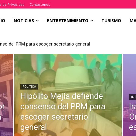
ca de Privacidad
Contactenos
CIO
NOTICIAS
ENTRETENIMIENTO
TURISMO
M
enso del PRM para escoger secretario general
POLÍTICA
Hipólito Mejía defiende
IN
or
consenso del PRM para
I
a
escoger secretario
O
general
e