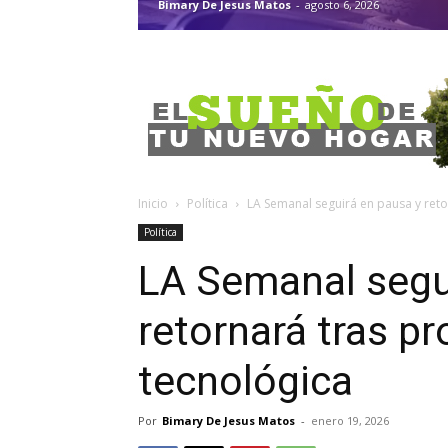
Bimary De Jesus Matos
-
agosto 6, 2026
Inicio
Política
LA Semanal seguirá en pausa y reto
Política
LA Semanal segu
retornará tras p
tecnológica
Por
Bimary De Jesus Matos
-
enero 19, 2026