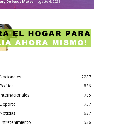
ary De Jesus Matos
-
agosto 6, 2026
Nacionales
2287
Política
836
Internacionales
785
Deporte
757
Noticias
637
Entretenimiento
536