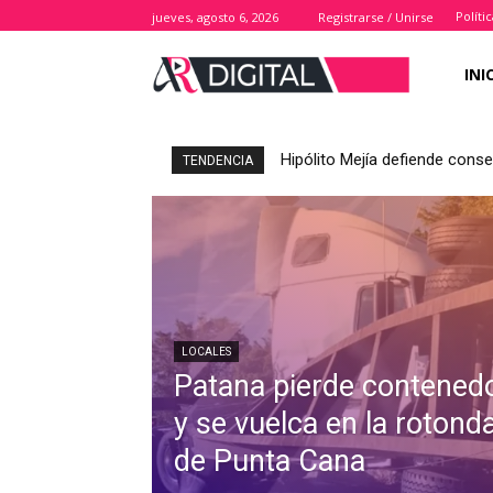
Políti
jueves, agosto 6, 2026
Registrarse / Unirse
INI
Hipólito Mejía defiende cons
TENDENCIA
LOCALES
Patana pierde contened
y se vuelca en la rotond
de Punta Cana