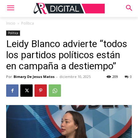
Inicio
Política
Política
Leidy Blanco advierte “todos
los partidos políticos están
en campaña a destiempo”
Por
Bimary De Jesus Matos
-
diciembre 10, 2025
209
0