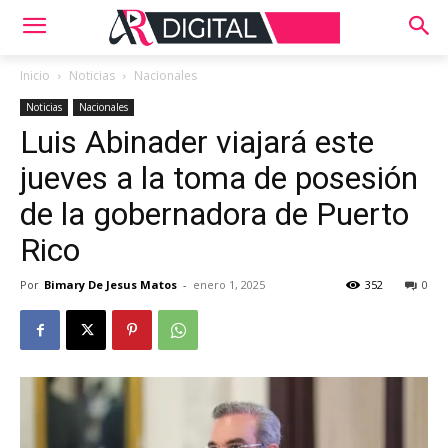
Inicio
Noticias
Nacionales
Noticias
Nacionales
Luis Abinader viajará este
jueves a la toma de posesión
de la gobernadora de Puerto
Rico
Por
Bimary De Jesus Matos
-
enero 1, 2025
352
0