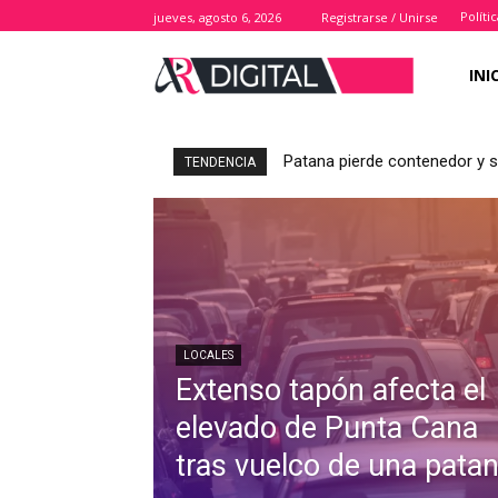
Políti
jueves, agosto 6, 2026
Registrarse / Unirse
INI
Patana pierde contenedor y s
TENDENCIA
LOCALES
Extenso tapón afecta el
elevado de Punta Cana
tras vuelco de una pata