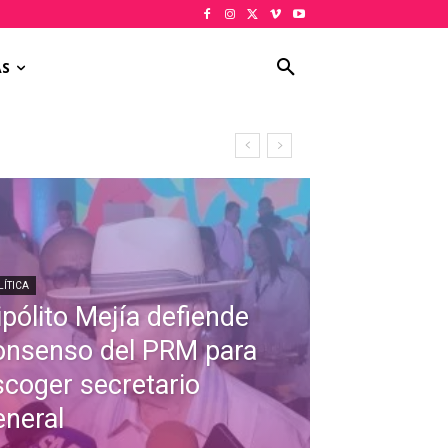
AS
LÍTICA
ipólito Mejía defiende
onsenso del PRM para
scoger secretario
eneral