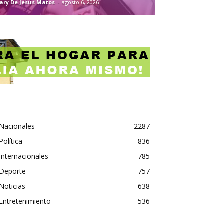
ary De Jesus Matos
-
agosto 6, 2026
Nacionales
2287
Política
836
Internacionales
785
Deporte
757
Noticias
638
Entretenimiento
536