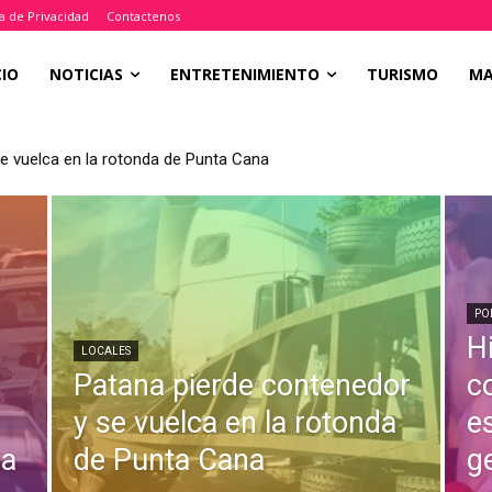
ca de Privacidad
Contactenos
CIO
NOTICIAS
ENTRETENIMIENTO
TURISMO
M
e vuelca en la rotonda de Punta Cana
PO
H
LOCALES
Patana pierde contenedor
c
y se vuelca en la rotonda
e
na
de Punta Cana
g