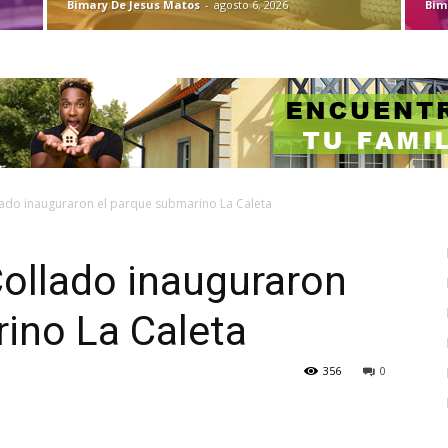
Bimary De Jesus Matos
-
agosto 6, 2026
Bim
lado inauguraron el parque submarino La Caleta
Collado inauguraron
ino La Caleta
356
0