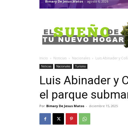
Bimary De Jesus Matos
-
agosto 6, 2026
Inicio
Noticias
Nacionales
Luis Abinader y Col
Noticias
Nacionales
Turismo
Luis Abinader y 
el parque submar
Por
Bimary De Jesus Matos
-
diciembre 15, 2025