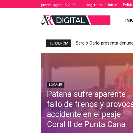
Políti
jueves, agosto 6, 2026
Registrarse / Unirse
INI
Sergio Carlo presenta denunc
TENDENCIA
LOCALES
Patana sufre aparente
fallo de frenos y provoc
accidente en el peaje
Coral II de Punta Cana