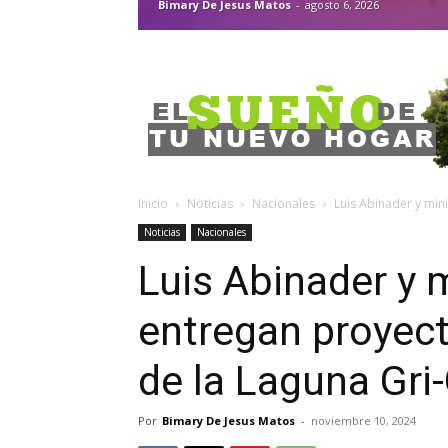
Bimary De Jesus Matos
-
agosto 6, 2026
Inicio
Noticias
Nacionales
Luis Abinader y min
Noticias
Nacionales
Luis Abinader y 
entregan proyec
de la Laguna Gri-
Por
Bimary De Jesus Matos
-
noviembre 10, 2024