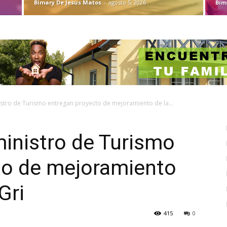
Bimary De Jesus Matos
-
agosto 5, 2026
Bim
istro de Turismo entregan proyecto de mejoramiento de la...
ministro de Turismo
to de mejoramiento
Gri
415
0