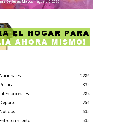
ary De Jesus Matos
-
agosto 5, 2026
Nacionales
2286
Política
835
Internacionales
784
Deporte
756
Noticias
635
Entretenimiento
535