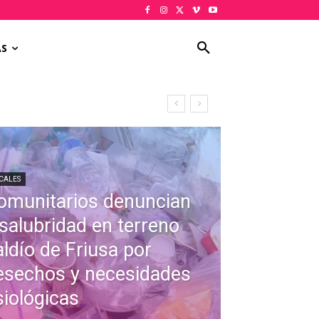
AS
CALES
omunitarios denuncian
nsalubridad en terreno
aldío de Friusa por
esechos y necesidades
siológicas