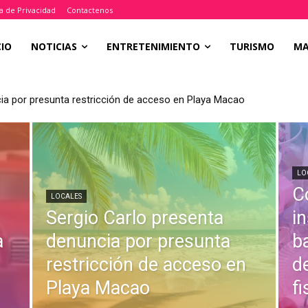
ca de Privacidad
Contactenos
CIO
NOTICIAS
ENTRETENIMIENTO
TURISMO
M
ia por presunta restricción de acceso en Playa Macao
LO
C
LOCALES
Sergio Carlo presenta
i
a
denuncia por presunta
b
restricción de acceso en
d
Playa Macao
fi