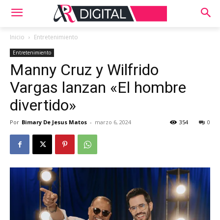
Inicio
Entretenimiento
Entretenimiento
Manny Cruz y Wilfrido
Vargas lanzan «El hombre
divertido»
Por
Bimary De Jesus Matos
-
marzo 6, 2024
354
0