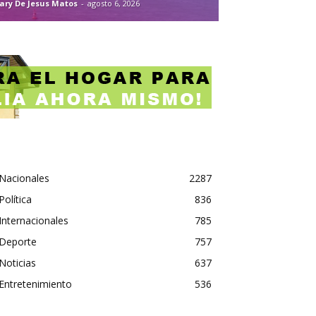
ary De Jesus Matos
-
agosto 6, 2026
Nacionales
2287
Política
836
Internacionales
785
Deporte
757
Noticias
637
Entretenimiento
536