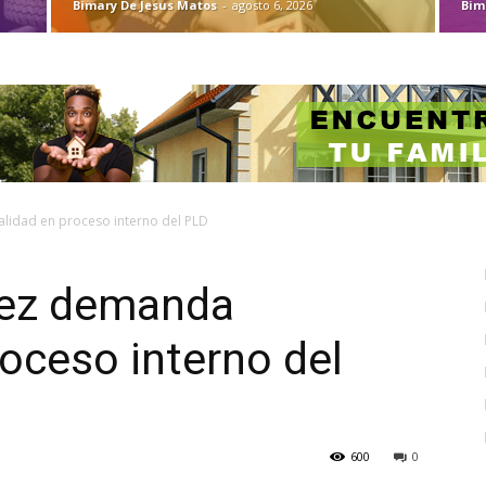
Bimary De Jesus Matos
-
agosto 6, 2026
Bim
lidad en proceso interno del PLD
dez demanda
roceso interno del
600
0