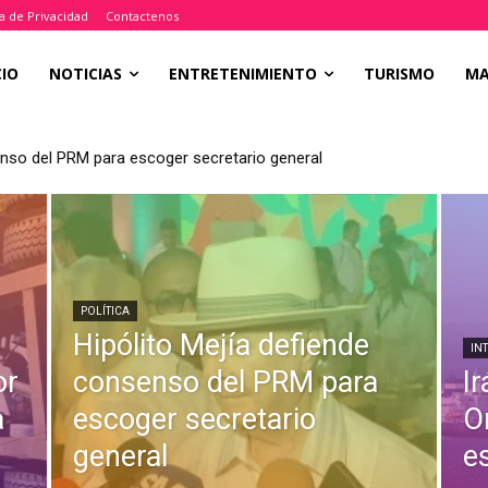
ca de Privacidad
Contactenos
CIO
NOTICIAS
ENTRETENIMIENTO
TURISMO
M
enso del PRM para escoger secretario general
POLÍTICA
Hipólito Mejía defiende
IN
or
consenso del PRM para
I
a
escoger secretario
O
general
e