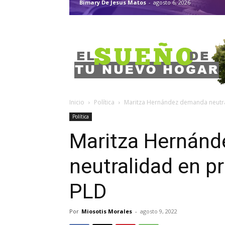
Bimary De Jesus Matos
-
agosto 6, 2026
Inicio
Política
Maritza Hernández demanda neutra
Política
Maritza Hernán
neutralidad en p
PLD
Por
Miosotis Morales
-
agosto 9, 2022