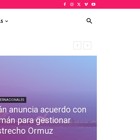
AS
TERNACIONALES
rán anuncia acuerdo con
mán para gestionar
strecho Ormuz