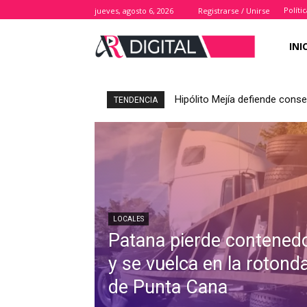
Políti
jueves, agosto 6, 2026
Registrarse / Unirse
INI
Hipólito Mejía defiende cons
TENDENCIA
LOCALES
Patana pierde contened
y se vuelca en la rotond
de Punta Cana