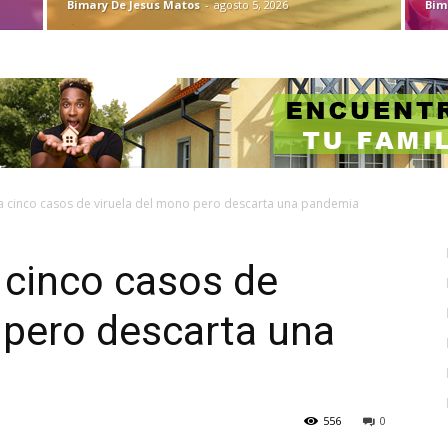
Bimary De Jesus Matos
-
agosto 5, 2026
Bim
a cinco casos de viruela del mono pero descarta una pandemia
 cinco casos de
 pero descarta una
556
0