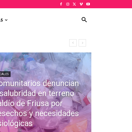
AS
CALES
omunitarios denuncian
nsalubridad en terreno
aldío de Friusa por
esechos y necesidades
siológicas