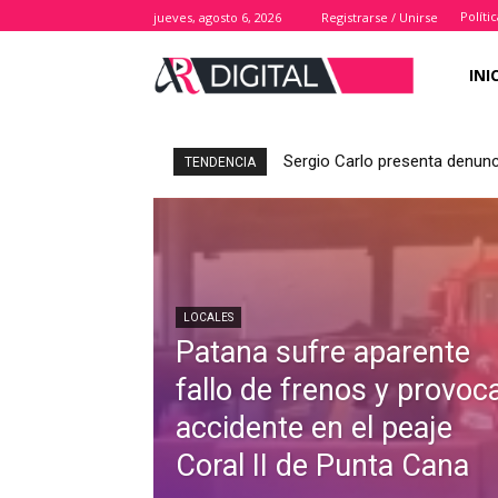
Políti
jueves, agosto 6, 2026
Registrarse / Unirse
INI
Sergio Carlo presenta denunc
TENDENCIA
LOCALES
Patana sufre aparente
fallo de frenos y provoc
accidente en el peaje
Coral II de Punta Cana