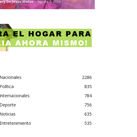
ary De Jesus Matos
-
agosto 5, 2026
Nacionales
2286
Política
835
Internacionales
784
Deporte
756
Noticias
635
Entretenimiento
535