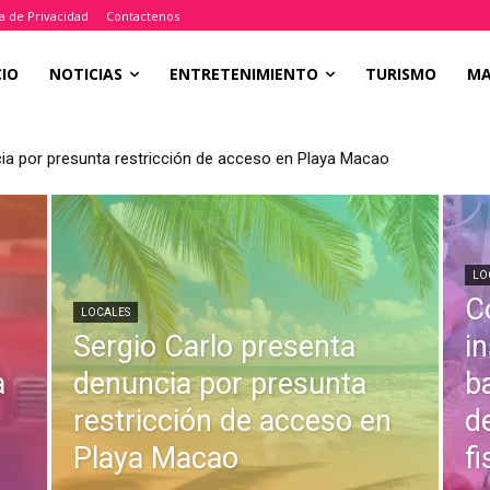
ca de Privacidad
Contactenos
CIO
NOTICIAS
ENTRETENIMIENTO
TURISMO
M
ia por presunta restricción de acceso en Playa Macao
LO
C
LOCALES
Sergio Carlo presenta
i
a
denuncia por presunta
b
restricción de acceso en
d
Playa Macao
fi