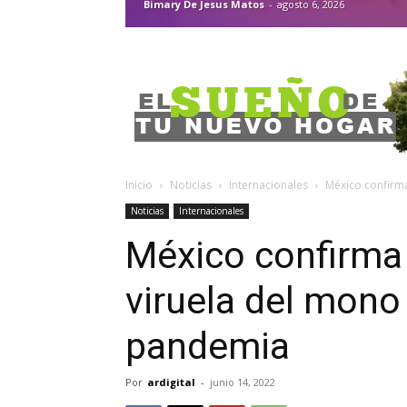
Bimary De Jesus Matos
-
agosto 6, 2026
Inicio
Noticias
Internacionales
México confirm
Noticias
Internacionales
México confirma
viruela del mono
pandemia
Por
ardigital
-
junio 14, 2022