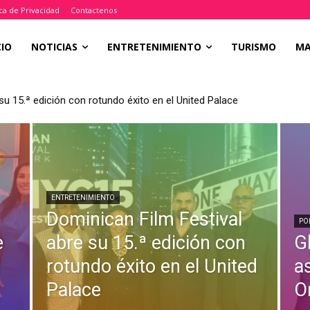
ica de Privacidad
Contactenos
CIO
NOTICIAS
ENTRETENIMIENTO
TURISMO
M
su 15.ª edición con rotundo éxito en el United Palace
ENTRETENIMIENTO
Dominican Film Festival
PO
e
abre su 15.ª edición con
Gl
l
rotundo éxito en el United
a
Palace
O