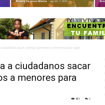
Bimary De Jesus Matos
-
agosto 7, 2026
Bim
 ciudadanos sacar a tiempo permisos a menores para viajar
a a ciudadanos sacar
os a menores para
401
0