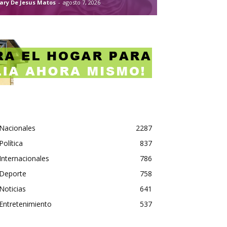
ary De Jesus Matos
-
agosto 7, 2026
Nacionales
2287
Política
837
Internacionales
786
Deporte
758
Noticias
641
Entretenimiento
537