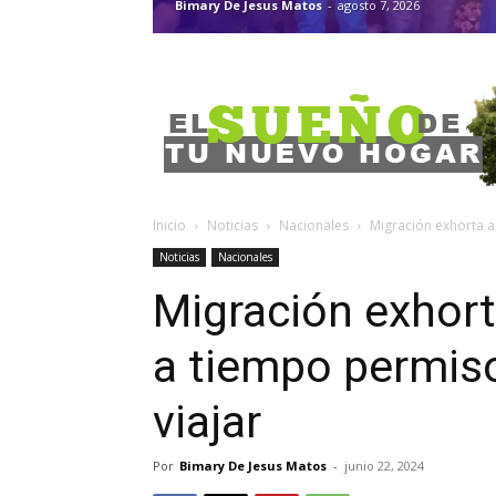
Bimary De Jesus Matos
-
agosto 7, 2026
Inicio
Noticias
Nacionales
Migración exhorta a
Noticias
Nacionales
Migración exhort
a tiempo permis
viajar
Por
Bimary De Jesus Matos
-
junio 22, 2024