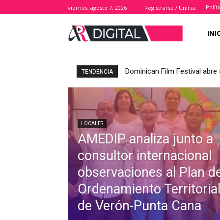
Polít
viernes, agosto 7, 2026
Registrarse / Unirse
INI
Dominican Film Festival abre 
TENDENCIA
LOCALES
AMEDIP analiza junto a
consultor internacional
observaciones al Plan d
Ordenamiento Territoria
de Verón-Punta Cana