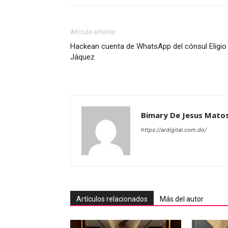
Artículo anterior
Hackean cuenta de WhatsApp del cónsul Eligio
Jáquez
Bimary De Jesus Mato
https://ardigital.com.do/
Artículos relacionados
Más del autor