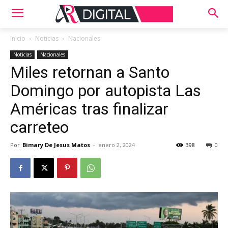
Inicio
Noticias
Nacionales
Noticias
Nacionales
Miles retornan a Santo
Domingo por autopista Las
Américas tras finalizar
carreteo
Por
Bimary De Jesus Matos
-
enero 2, 2024
398
0