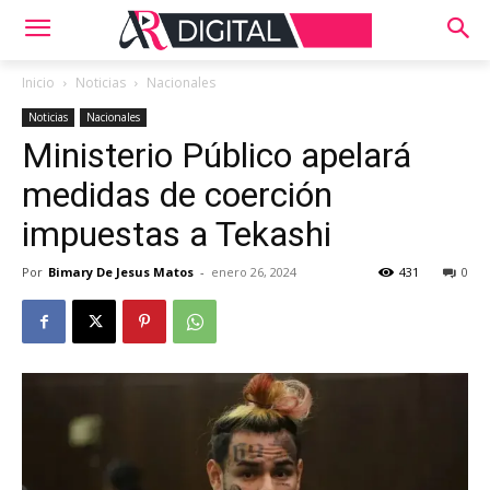
Inicio
Noticias
Nacionales
Noticias
Nacionales
Ministerio Público apelará
medidas de coerción
impuestas a Tekashi
Por
Bimary De Jesus Matos
-
enero 26, 2024
431
0