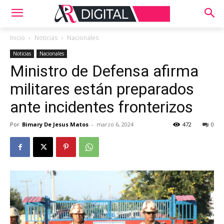
Inicio
Noticias
Nacionales
Noticias
Nacionales
Ministro de Defensa afirma
militares están preparados
ante incidentes fronterizos
Por
Bimary De Jesus Matos
-
marzo 6, 2024
472
0