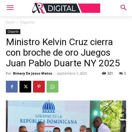
Inicio
Deporte
Deporte
Ministro Kelvin Cruz cierra
con broche de oro Juegos
Juan Pablo Duarte NY 2025
Por
Bimary De Jesus Matos
-
septiembre 1, 2025
321
0