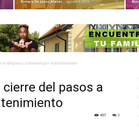
Bimary De Jesus Matos
-
agosto 6, 2026
Bim
rre del pasos a desnivel por mantenimiento
cierre del pasos a
ntenimiento
457
0