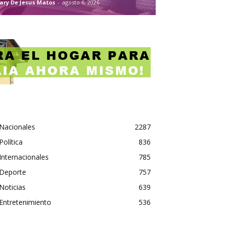
ary De Jesus Matos
-
agosto 6, 2026
Nacionales
2287
Política
836
Internacionales
785
Deporte
757
Noticias
639
Entretenimiento
536