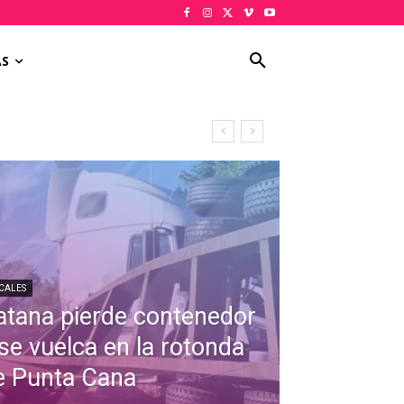
AS
CALES
atana pierde contenedor
 se vuelca en la rotonda
e Punta Cana