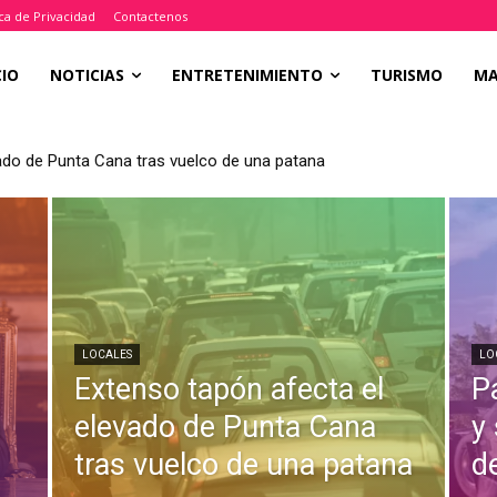
ica de Privacidad
Contactenos
CIO
NOTICIAS
ENTRETENIMIENTO
TURISMO
M
ado de Punta Cana tras vuelco de una patana
LOCALES
LO
Extenso tapón afecta el
P
a
elevado de Punta Cana
y
tras vuelco de una patana
d