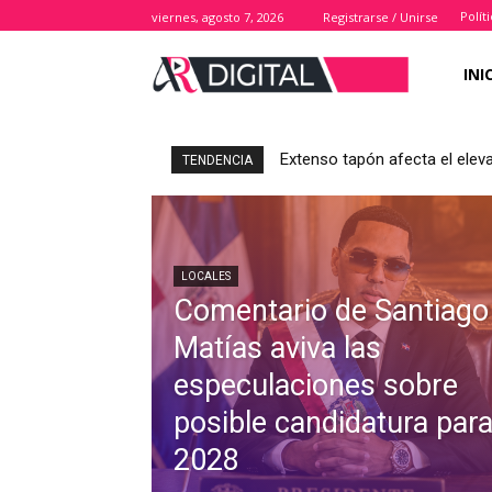
Polít
viernes, agosto 7, 2026
Registrarse / Unirse
INI
Extenso tapón afecta el elev
TENDENCIA
LOCALES
Comentario de Santiago
Matías aviva las
especulaciones sobre
posible candidatura par
2028