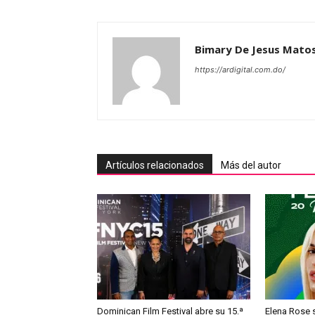
Bimary De Jesus Mato
https://ardigital.com.do/
Artículos relacionados
Más del autor
Dominican Film Festival abre su 15.ª
Elena Rose s