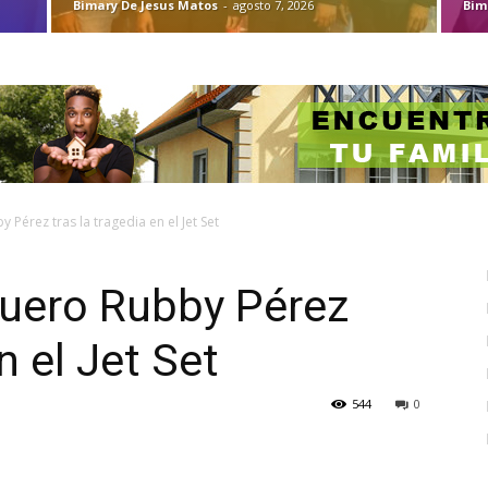
Bimary De Jesus Matos
-
agosto 7, 2026
Bim
Pérez tras la tragedia en el Jet Set
uero Rubby Pérez
n el Jet Set
544
0