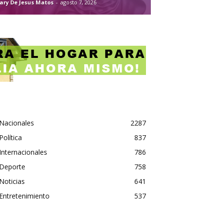
ary De Jesus Matos
-
agosto 7, 2026
Nacionales
2287
Política
837
Internacionales
786
Deporte
758
Noticias
641
Entretenimiento
537