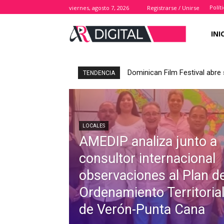
Polít
viernes, agosto 7, 2026
Registrarse / Unirse
INI
Dominican Film Festival abre 
Gloria Reyes lista para as
TENDENCIA
LOCALES
AMEDIP analiza junto a
consultor internacional
observaciones al Plan d
Ordenamiento Territoria
de Verón-Punta Cana