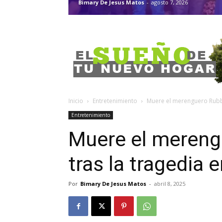
Bimary De Jesus Matos
-
agosto 7, 2026
Inicio
Entretenimiento
Muere el merenguero Rubby 
Entretenimiento
Muere el mereng
tras la tragedia e
Por
Bimary De Jesus Matos
-
abril 8, 2025