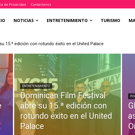
ica de Privacidad
Contactenos
CIO
NOTICIAS
ENTRETENIMIENTO
TURISMO
M
su 15.ª edición con rotundo éxito en el United Palace
umir la Secretaría de Organización del PRM
ENTRETENIMIENTO
Dominican Film Festival
PO
e
abre su 15.ª edición con
Gl
l
rotundo éxito en el United
a
Palace
O