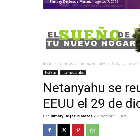
Bimary De Jesus Matos
-
agosto 7, 2026
Inicio
Noticias
Internacionales
Netanyahu se r
Noticias
Internacionales
Netanyahu se re
EEUU el 29 de di
Por
Bimary De Jesus Matos
-
diciembre 9, 2025