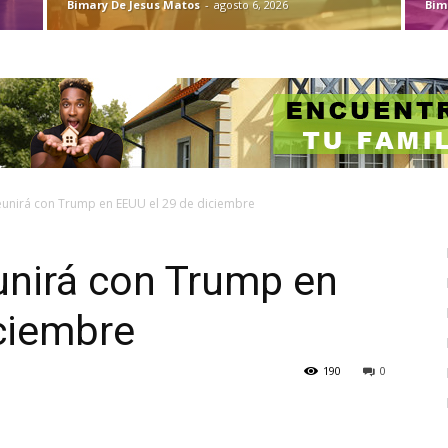
Bimary De Jesus Matos
-
agosto 6, 2026
Bim
eunirá con Trump en EEUU el 29 de diciembre
unirá con Trump en
ciembre
190
0