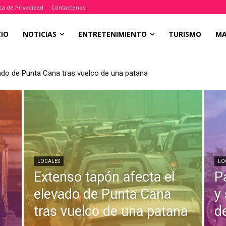
ica de Privacidad
Contactenos
CIO
NOTICIAS
ENTRETENIMIENTO
TURISMO
M
ado de Punta Cana tras vuelco de una patana
LOCALES
LO
Extenso tapón afecta el
P
a
elevado de Punta Cana
y
tras vuelco de una patana
d