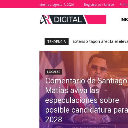
Polít
viernes, agosto 7, 2026
Registrarse / Unirse
INI
Extenso tapón afecta el elev
TENDENCIA
LOCALES
Comentario de Santiago
Matías aviva las
especulaciones sobre
posible candidatura par
2028