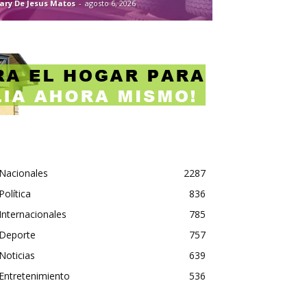
ary De Jesus Matos
-
agosto 6, 2026
Nacionales
2287
Política
836
Internacionales
785
Deporte
757
Noticias
639
Entretenimiento
536