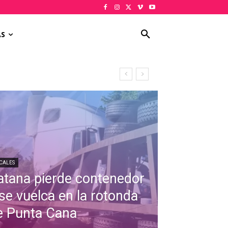
AS
CALES
atana pierde contenedor
 se vuelca en la rotonda
e Punta Cana