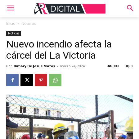
Inicio
Noticias
Noticias
Nuevo incendio afecta la
cárcel del La Victoria
Por
Bimary De Jesus Matos
-
marzo 24, 2024
389
0