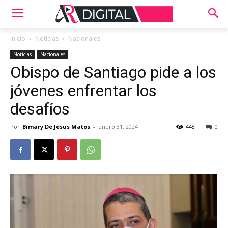
Inicio
Noticias
Nacionales
Noticias
Nacionales
Obispo de Santiago pide a los
jóvenes enfrentar los
desafíos
Por
Bimary De Jesus Matos
-
enero 31, 2024
448
0