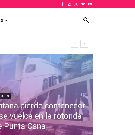
AS
CALES
atana pierde contenedor
 se vuelca en la rotonda
e Punta Cana