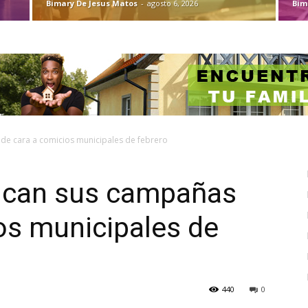
Bimary De Jesus Matos
-
agosto 6, 2026
Bim
 de cara a comicios municipales de febrero
fican sus campañas
os municipales de
440
0