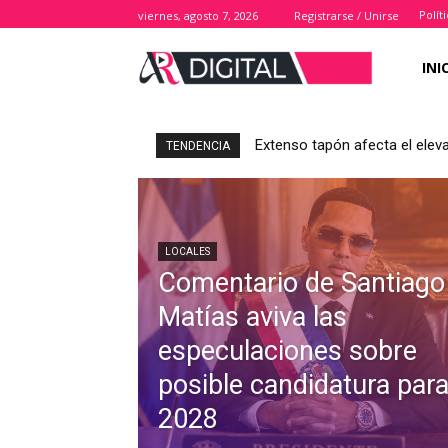
Polít
viernes, agosto 7, 2026
Registrarse / Unirse
INI
Extenso tapón afecta el elev
TENDENCIA
LOCALES
Comentario de Santiago
Matías aviva las
especulaciones sobre
posible candidatura par
2028