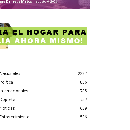
ary De Jesus Matos
-
agosto 6, 2026
Nacionales
2287
Política
836
Internacionales
785
Deporte
757
Noticias
639
Entretenimiento
536