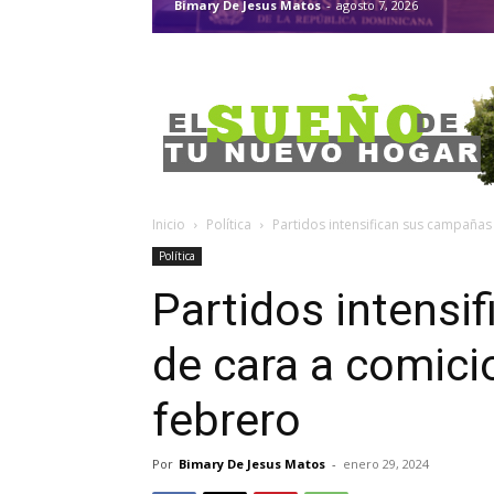
Bimary De Jesus Matos
-
agosto 7, 2026
Inicio
Política
Partidos intensifican sus campañas
Política
Partidos intensi
de cara a comici
febrero
Por
Bimary De Jesus Matos
-
enero 29, 2024