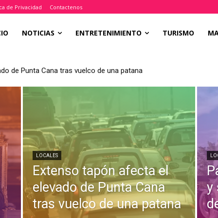
ica de Privacidad
Contactenos
CIO
NOTICIAS
ENTRETENIMIENTO
TURISMO
M
ado de Punta Cana tras vuelco de una patana
LOCALES
LO
Extenso tapón afecta el
P
a
elevado de Punta Cana
y
tras vuelco de una patana
d