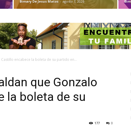
Bimary De Jesus Matos
-
agosto 7, 2026
Bim
astillo encabece la boleta de su partido en...
paldan que Gonzalo
e la boleta de su
177
0