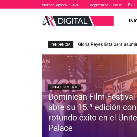
Polít
viernes, agosto 7, 2026
Registrarse / Unirse
INI
Gloria Reyes lista para asumi
TENDENCIA
ENTRETENIMIENTO
Dominican Film Festival
abre su 15.ª edición con
rotundo éxito en el Unit
Palace