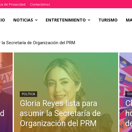
ica de Privacidad
Contactenos
CIO
NOTICIAS
ENTRETENIMIENTO
TURISMO
M
r la Secretaría de Organización del PRM
POLÍTICA
DE
Gloria Reyes lista para
C
ed
asumir la Secretaría de
h
Organización del PRM
d