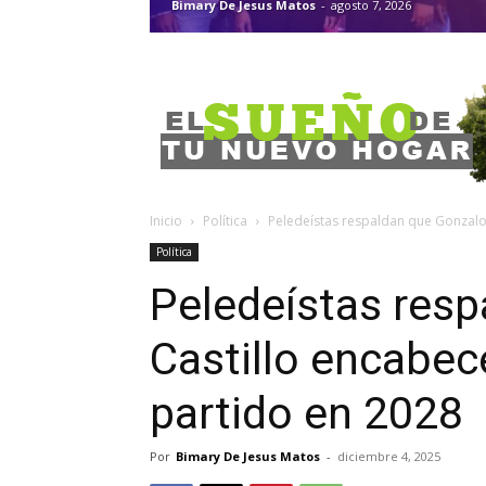
Bimary De Jesus Matos
-
agosto 7, 2026
Inicio
Política
Peledeístas respaldan que Gonzalo C
Política
Peledeístas res
Castillo encabec
partido en 2028
Por
Bimary De Jesus Matos
-
diciembre 4, 2025