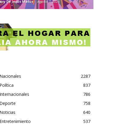
ary De Jesus Matos
-
agosto 7, 2026
Nacionales
2287
Política
837
Internacionales
786
Deporte
758
Noticias
640
Entretenimiento
537