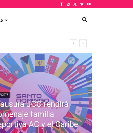
AS
PORTE
lausura JCC rendirá
omenaje familia
eportiva AC y el Caribe