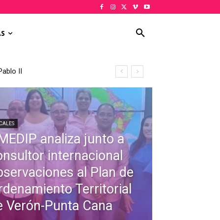
AS
ablo II
CALES
MEDIP analiza junto a
onsultor internacional
bservaciones al Plan de
rdenamiento Territorial
e Verón-Punta Cana