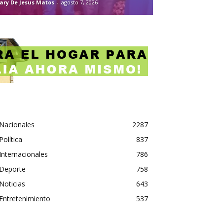
ary De Jesus Matos
-
agosto 7, 2026
Nacionales
2287
Política
837
Internacionales
786
Deporte
758
Noticias
643
Entretenimiento
537