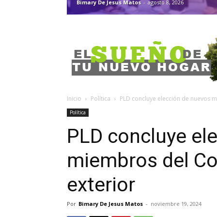
Bimary De Jesus Matos
-
agosto 8, 2026
Inicio
Política
PLD concluye elección de nuevos mi
Política
PLD concluye el
miembros del Com
exterior
Por
Bimary De Jesus Matos
-
noviembre 19, 2024