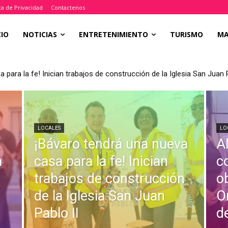
ica de Privacidad
Contactenos
CIO
NOTICIAS
ENTRETENIMIENTO
TURISMO
M
 para la fe! Inician trabajos de construcción de la Iglesia San Juan P
LOCALES
LO
¡Bávaro tendrá una nueva
A
a
casa para la fe! Inician
c
trabajos de construcción
o
de la Iglesia San Juan
O
Pablo II
d