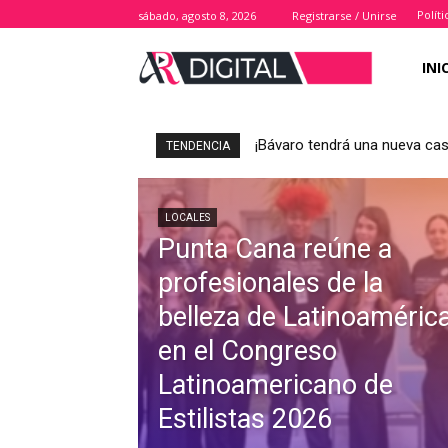
Polít
sábado, agosto 8, 2026
Registrarse / Unirse
INI
¡Bávaro tendrá una nueva casa
TENDENCIA
LOCALES
Punta Cana reúne a
profesionales de la
belleza de Latinoaméric
en el Congreso
Latinoamericano de
Estilistas 2026