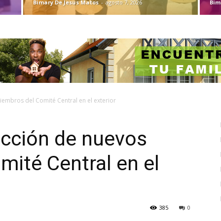
Bimary De Jesus Matos
-
agosto 7, 2026
Bim
embros del Comité Central en el exterior
ección de nuevos
ité Central en el
385
0