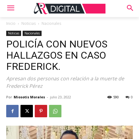
Inicio
Noticias
Nacionales
Noticias
Nacionales
POLICÍA CON NUEVOS
HALLAZGOS EN CASO
FREDERICK.
Apresan dos personas con relación a la muerte de
Frederick Pérez
Por
Miosotis Morales
-
julio 23, 2022
590
0