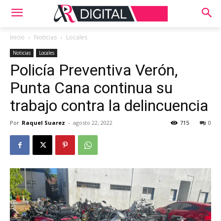
Inicio
Noticias
Locales
Noticias
Locales
Policía Preventiva Verón,
Punta Cana continua su
trabajo contra la delincuencia
Por
Raquel Suarez
-
agosto 22, 2022
715
0