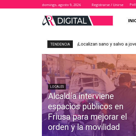
Polí
domingo, agosto 9, 2026
Registrarse / Unirse
INI
¡Localizan sano y salvo a j
TENDENCIA
LOCALES
Alcaldía interviene
espacios públicos en
Friusa para mejorar el
orden y la movilidad