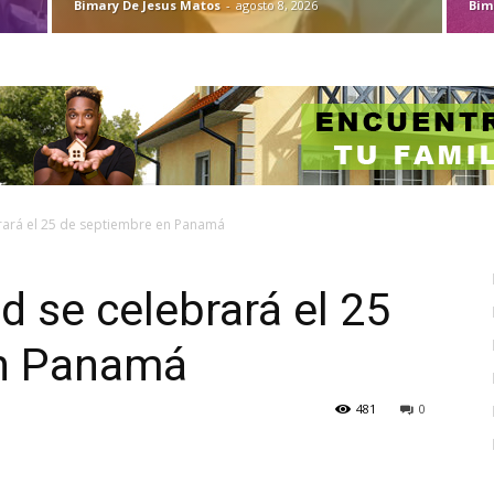
Bimary De Jesus Matos
-
agosto 8, 2026
Bim
rará el 25 de septiembre en Panamá
 se celebrará el 25
en Panamá
481
0