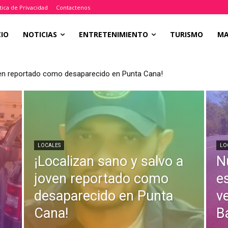
tica de Privacidad
Contactenos
CIO
NOTICIAS
ENTRETENIMIENTO
TURISMO
M
oven reportado como desaparecido en Punta Cana!
LOCALES
LO
¡Localizan sano y salvo a
N
joven reportado como
e
desaparecido en Punta
v
Cana!
B