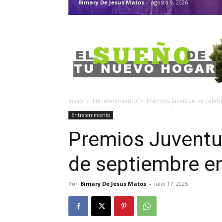
Bimary De Jesus Matos
-
agosto 9, 2026
Inicio
Entretenimiento
Premios Juventud se celeb
Entretenimiento
Premios Juventud
de septiembre 
Por
Bimary De Jesus Matos
-
julio 17, 2025