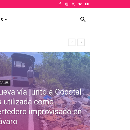
AS
CALES
ueva vía junto a Cocotal
s utilizada como
ertedero improvisado en
ávaro