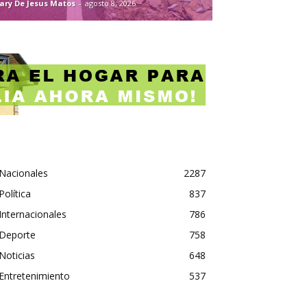
ary De Jesus Matos
-
agosto 8, 2026
Nacionales
2287
Política
837
Internacionales
786
Deporte
758
Noticias
648
Entretenimiento
537