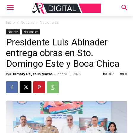
Inicio
Noticias
Nacionales
Noticias
Nacionales
Presidente Luis Abinader
entrega obras en Sto.
Domingo Este y Boca Chica
Por
Bimary De Jesus Matos
-
enero 19, 2025
367
0