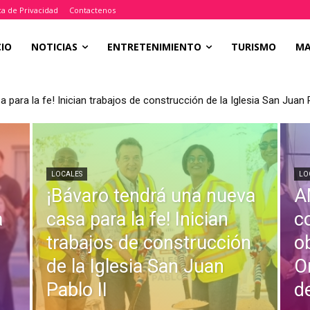
ica de Privacidad
Contactenos
CIO
NOTICIAS
ENTRETENIMIENTO
TURISMO
M
 para la fe! Inician trabajos de construcción de la Iglesia San Juan P
LOCALES
LO
¡Bávaro tendrá una nueva
A
a
casa para la fe! Inician
c
trabajos de construcción
o
de la Iglesia San Juan
O
Pablo II
d