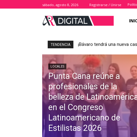
Polít
sábado, agosto 8, 2026
Registrarse / Unirse
INI
¡Bávaro tendrá una nueva casa
TENDENCIA
LOCALES
Punta Cana reúne a
profesionales de la
belleza de Latinoaméric
en el Congreso
Latinoamericano de
Estilistas 2026