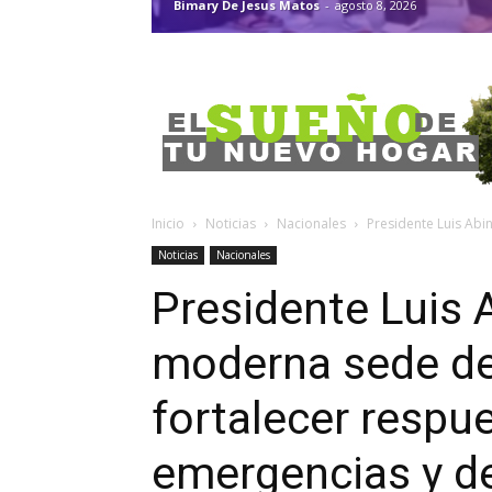
Bimary De Jesus Matos
-
agosto 8, 2026
Inicio
Noticias
Nacionales
Presidente Luis Abi
Noticias
Nacionales
Presidente Luis 
moderna sede d
fortalecer respu
emergencias y d