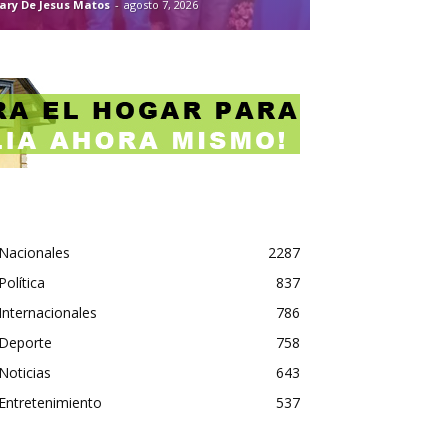
ary De Jesus Matos
-
agosto 7, 2026
Nacionales
2287
Política
837
Internacionales
786
Deporte
758
Noticias
643
Entretenimiento
537