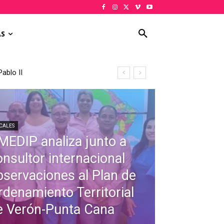
AS
ablo II
CALES
MEDIP analiza junto a
onsultor internacional
bservaciones al Plan de
rdenamiento Territorial
e Verón-Punta Cana