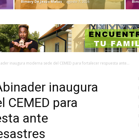
Bimary De Jesus Matos
-
agosto 7, 2026
Bim
nader inaugura moderna sede del CEMED para fortalecer respuesta ante...
Abinader inaugura
el CEMED para
esta ante
esastres