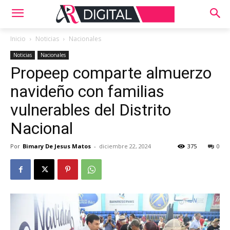
Inicio
Noticias
Nacionales
Noticias
Nacionales
Propeep comparte almuerzo
navideño con familias
vulnerables del Distrito
Nacional
Por
Bimary De Jesus Matos
-
diciembre 22, 2024
375
0