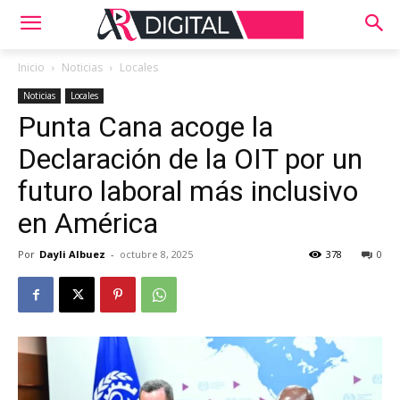
Inicio
Noticias
Locales
Noticias
Locales
Punta Cana acoge la
Declaración de la OIT por un
futuro laboral más inclusivo
en América
Por
Dayli Albuez
-
octubre 8, 2025
378
0