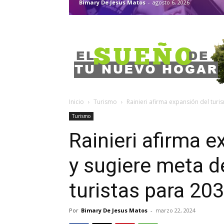
Bimary De Jesus Matos
-
agosto 6, 2026
Inicio
Turismo
Rainieri afirma expansión del turi
Turismo
Rainieri afirma 
y sugiere meta d
turistas para 20
Por
Bimary De Jesus Matos
-
marzo 22, 2024