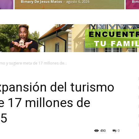
Bimary De Jesus Matos
-
agosto 6, 2026
Bim
smo y sugiere meta de 17 millones de...
expansión del turismo
e 17 millones de
35
490
0