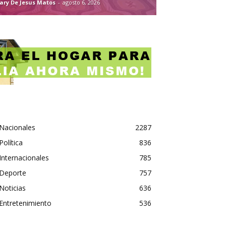
ary De Jesus Matos
-
agosto 6, 2026
Nacionales
2287
Política
836
Internacionales
785
Deporte
757
Noticias
636
Entretenimiento
536