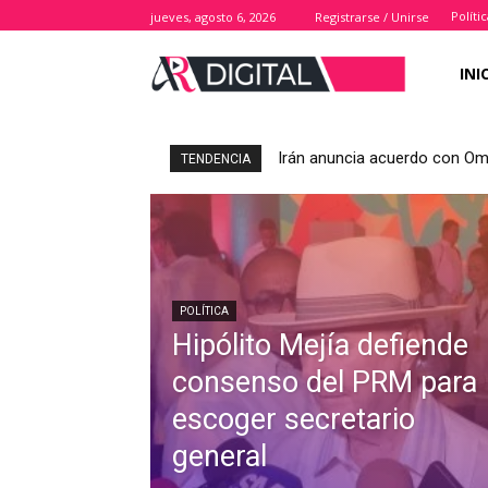
Políti
jueves, agosto 6, 2026
Registrarse / Unirse
INI
Irán anuncia acuerdo con Om
TENDENCIA
POLÍTICA
Hipólito Mejía defiende
consenso del PRM para
escoger secretario
general