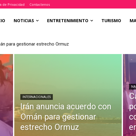
ca de Privacidad
Contactenos
CIO
NOTICIAS
ENTRETENIMIENTO
TURISMO
M
án para gestionar estrecho Ormuz
NA
C
INTERNACIONALES
Irán anuncia acuerdo con
po
Omán para gestionar
c
estrecho Ormuz
e