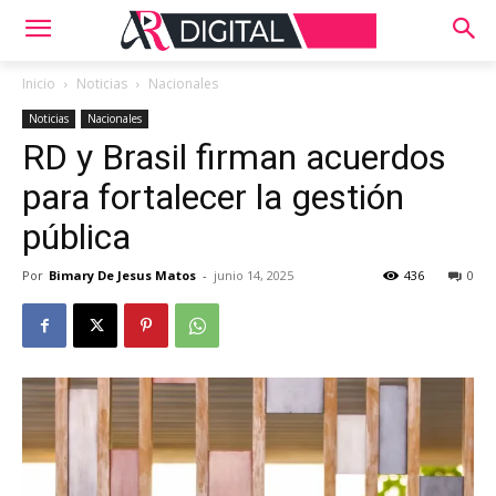
Inicio
Noticias
Nacionales
Noticias
Nacionales
RD y Brasil firman acuerdos
para fortalecer la gestión
pública
Por
Bimary De Jesus Matos
-
junio 14, 2025
436
0