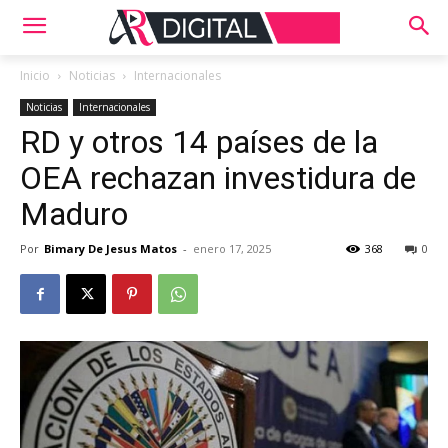
Inicio
Noticias
Internacionales
Noticias
Internacionales
RD y otros 14 países de la
OEA rechazan investidura de
Maduro
Por
Bimary De Jesus Matos
-
enero 17, 2025
368
0