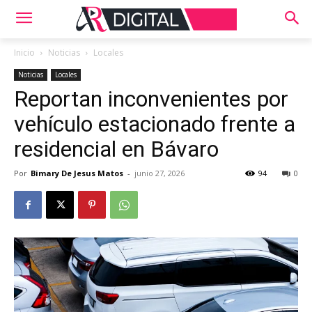
Inicio
Noticias
Locales
Noticias
Locales
Reportan inconvenientes por
vehículo estacionado frente a
residencial en Bávaro
Por
Bimary De Jesus Matos
-
junio 27, 2026
94
0