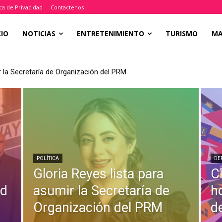
ica de Privacidad
Contactenos
CIO
NOTICIAS
ENTRETENIMIENTO
TURISMO
M
r la Secretaría de Organización del PRM
POLÍTICA
DE
Gloria Reyes lista para
C
ed
asumir la Secretaría de
h
Organización del PRM
d