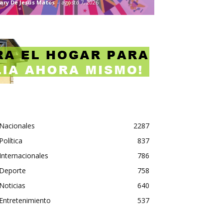
ary De Jesus Matos
-
agosto 7, 2026
Nacionales
2287
Política
837
Internacionales
786
Deporte
758
Noticias
640
Entretenimiento
537