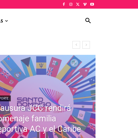
AS
PORTE
lausura JCC rendirá
omenaje familia
eportiva AC y el Caribe