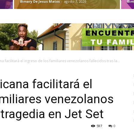
Bimary De Jesus Matos
-
agosto 7, 2026
Bim
 facilitará el ingreso de los familiares venezolanos fallecidos tras la...
ana facilitará el
amiliares venezolanos
a tragedia en Jet Set
597
0