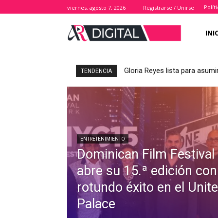
Polít
viernes, agosto 7, 2026
Registrarse / Unirse
INI
Gloria Reyes lista para asumi
TENDENCIA
ENTRETENIMIENTO
Dominican Film Festival
abre su 15.ª edición con
rotundo éxito en el Unit
Palace