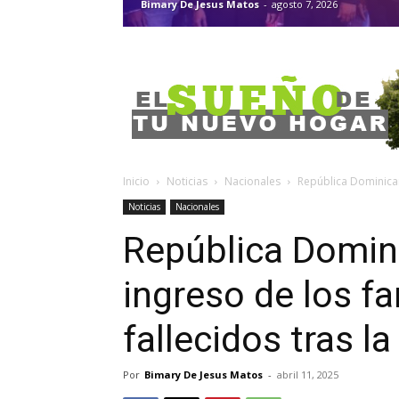
Bimary De Jesus Matos
-
agosto 7, 2026
Inicio
Noticias
Nacionales
República Dominicana
Noticias
Nacionales
República Dominic
ingreso de los f
fallecidos tras l
Por
Bimary De Jesus Matos
-
abril 11, 2025