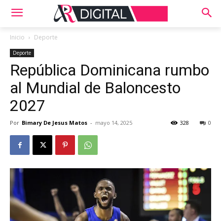
Inicio
Deporte
Deporte
República Dominicana rumbo
al Mundial de Baloncesto
2027
Por
Bimary De Jesus Matos
-
mayo 14, 2025
328
0