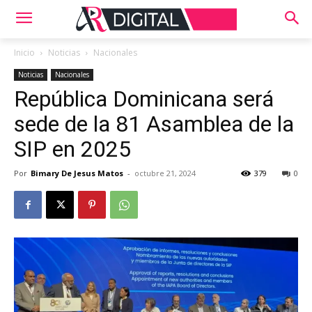
Inicio
Noticias
Nacionales
Noticias
Nacionales
República Dominicana será
sede de la 81 Asamblea de la
SIP en 2025
Por
Bimary De Jesus Matos
-
octubre 21, 2024
379
0