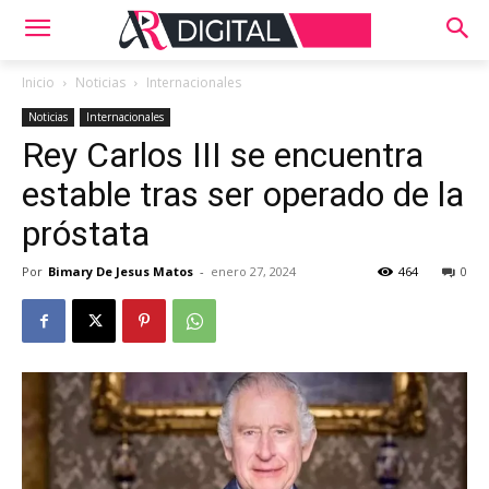
Inicio
Noticias
Internacionales
Noticias
Internacionales
Rey Carlos III se encuentra
estable tras ser operado de la
próstata
Por
Bimary De Jesus Matos
-
enero 27, 2024
464
0