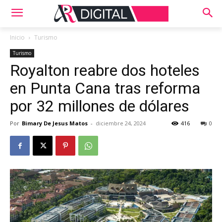
Inicio
Turismo
Turismo
Royalton reabre dos hoteles
en Punta Cana tras reforma
por 32 millones de dólares
Por
Bimary De Jesus Matos
-
diciembre 24, 2024
416
0