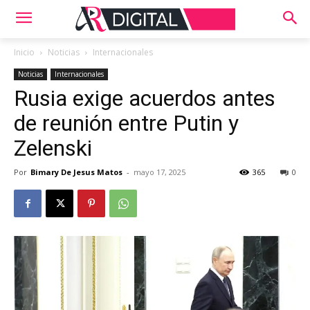
Inicio
Noticias
Internacionales
Noticias
Internacionales
Rusia exige acuerdos antes
de reunión entre Putin y
Zelenski
Por
Bimary De Jesus Matos
-
mayo 17, 2025
365
0