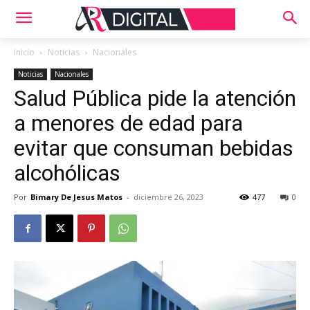
Inicio
Noticias
Nacionales
Noticias
Nacionales
Salud Pública pide la atención
a menores de edad para
evitar que consuman bebidas
alcohólicas
Por
Bimary De Jesus Matos
-
diciembre 26, 2023
477
0