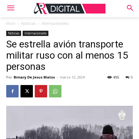
Inicio
Noticias
Internacionales
Noticias
Internacionales
Se estrella avión transporte
militar ruso con al menos 15
personas
Por
Bimary De Jesus Matos
-
marzo 12, 2024
455
0