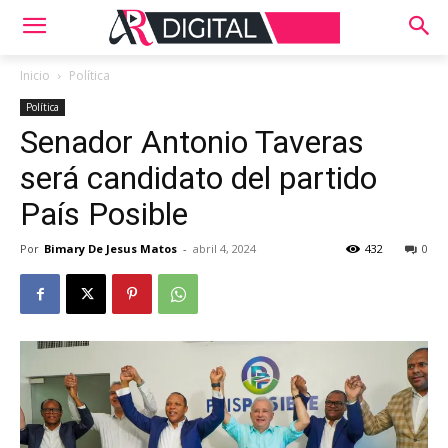
Inicio
Política
Política
Senador Antonio Taveras
será candidato del partido
País Posible
Por
Bimary De Jesus Matos
-
abril 4, 2024
432
0