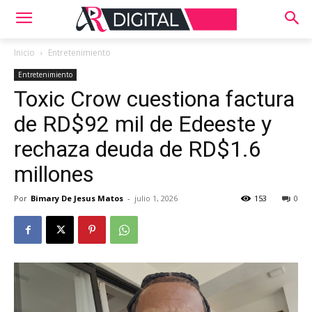
Inicio
Entretenimiento
Entretenimiento
Toxic Crow cuestiona factura
de RD$92 mil de Edeeste y
rechaza deuda de RD$1.6
millones
Por
Bimary De Jesus Matos
-
julio 1, 2026
153
0