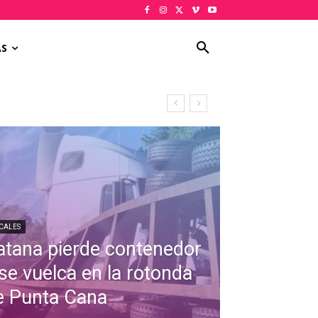
AS
CALES
atana pierde contenedor
 se vuelca en la rotonda
e Punta Cana