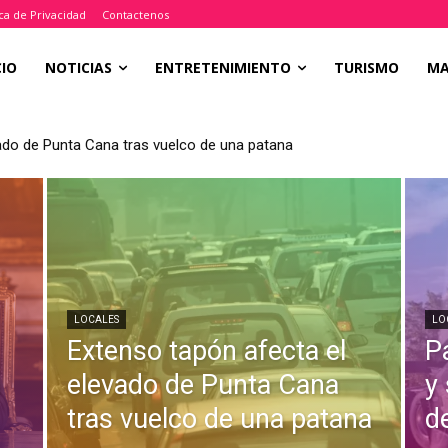
ica de Privacidad
Contactenos
CIO
NOTICIAS
ENTRETENIMIENTO
TURISMO
M
ado de Punta Cana tras vuelco de una patana
LOCALES
LO
Extenso tapón afecta el
P
a
elevado de Punta Cana
y
tras vuelco de una patana
d