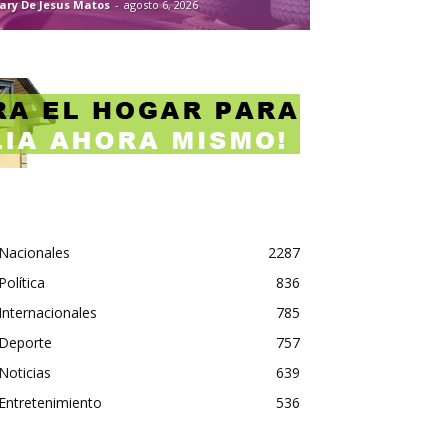
ary De Jesus Matos
-
agosto 6, 2026
Nacionales
2287
Política
836
Internacionales
785
Deporte
757
Noticias
639
Entretenimiento
536