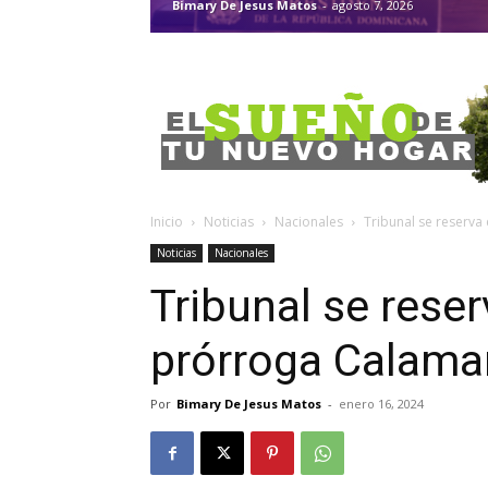
Bimary De Jesus Matos
-
agosto 7, 2026
Inicio
Noticias
Nacionales
Tribunal se reserva
Noticias
Nacionales
Tribunal se reser
prórroga Calama
Por
Bimary De Jesus Matos
-
enero 16, 2024