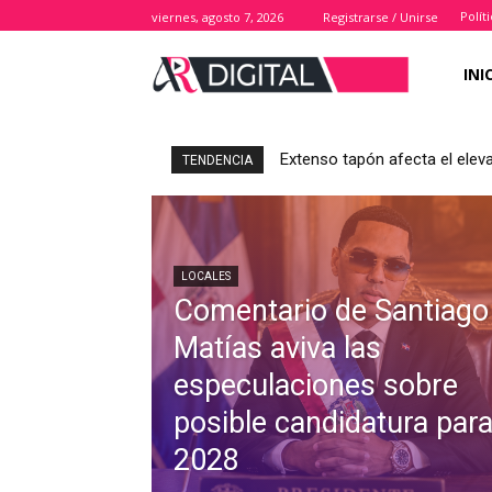
Polít
viernes, agosto 7, 2026
Registrarse / Unirse
INI
Extenso tapón afecta el elev
TENDENCIA
LOCALES
Comentario de Santiago
Matías aviva las
especulaciones sobre
posible candidatura par
2028