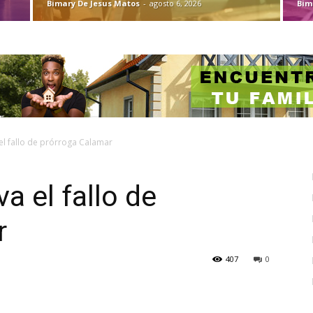
Bimary De Jesus Matos
-
agosto 6, 2026
Bim
 el fallo de prórroga Calamar
va el fallo de
r
407
0