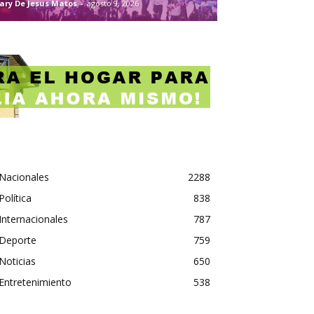
ary De Jesus Matos
-
agosto 9, 2026
Nacionales
2288
Política
838
Internacionales
787
Deporte
759
Noticias
650
Entretenimiento
538