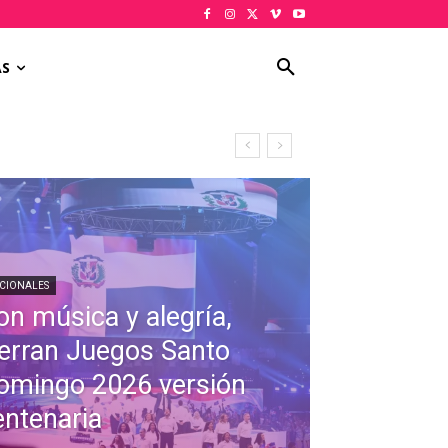
AS
CIONALES
on música y alegría,
ierran Juegos Santo
omingo 2026 versión
entenaria