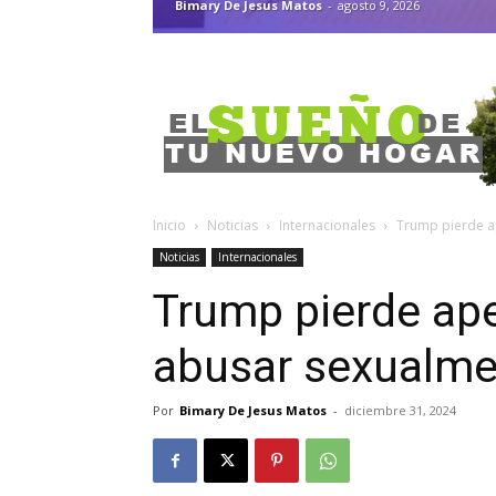
Bimary De Jesus Matos
-
agosto 9, 2026
Inicio
Noticias
Internacionales
Trump pierde ap
Noticias
Internacionales
Trump pierde ape
abusar sexualmen
Por
Bimary De Jesus Matos
-
diciembre 31, 2024