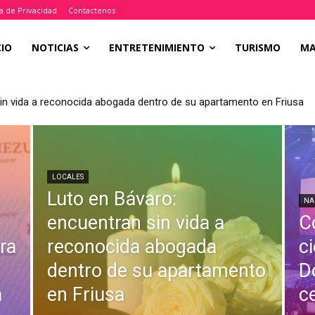
ca de Privacidad
Contactenos
CIO
NOTICIAS
ENTRETENIMIENTO
TURISMO
M
in vida a reconocida abogada dentro de su apartamento en Friusa
LOCALES
Luto en Bávaro:
NA
encuentran sin vida a
C
ra
reconocida abogada
c
dentro de su apartamento
D
a
en Friusa
c