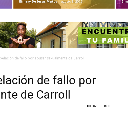
Bimary De Jesus Matos
-
agosto 9, 2026
Bim
elación de fallo por abusar sexualmente de Carroll
lación de fallo por
te de Carroll
363
0