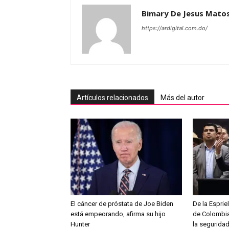
Bimary De Jesus Mato
https://ardigital.com.do/
Artículos relacionados
Más del autor
El cáncer de próstata de Joe Biden
De la Esprie
está empeorando, afirma su hijo
de Colombia
Hunter
la seguridad