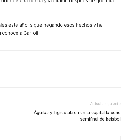
ador de una tienda y la difamó después de que ella
ales este año, sigue negando esos hechos y ha
a conoce a Carroll.
Artículo siguiente
Águilas y Tigres abren en la capital la serie
semifinal de béisbol