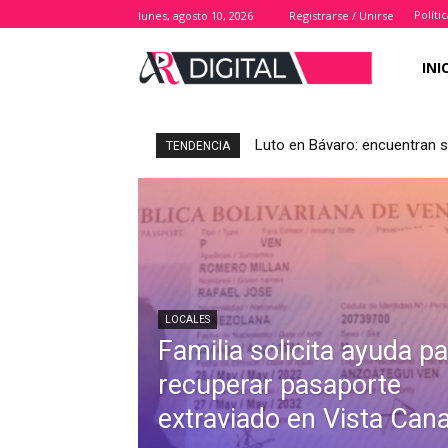
Políti
lunes, agosto 10, 2026
Registrarse / Unirse
INI
Luto en Bávaro: encuentran s
TENDENCIA
LOCALES
Familia solicita ayuda pa
recuperar pasaporte
extraviado en Vista Can