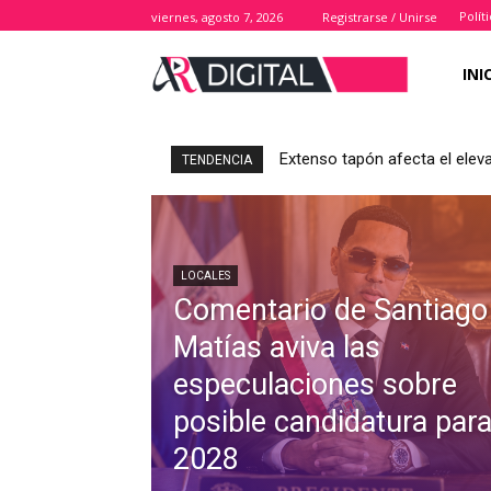
Polít
viernes, agosto 7, 2026
Registrarse / Unirse
INI
Extenso tapón afecta el elev
TENDENCIA
LOCALES
Comentario de Santiago
Matías aviva las
especulaciones sobre
posible candidatura par
2028