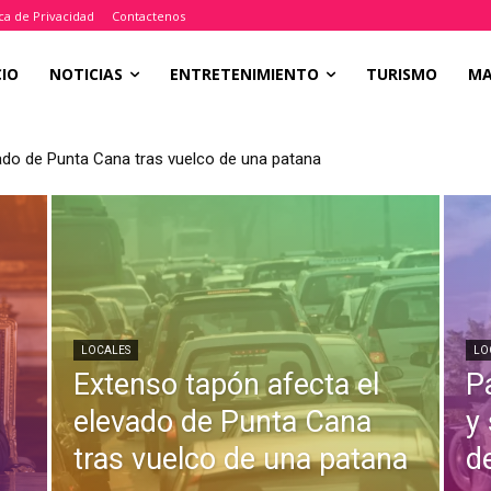
ica de Privacidad
Contactenos
CIO
NOTICIAS
ENTRETENIMIENTO
TURISMO
M
ado de Punta Cana tras vuelco de una patana
LOCALES
LO
Extenso tapón afecta el
P
a
elevado de Punta Cana
y
tras vuelco de una patana
d