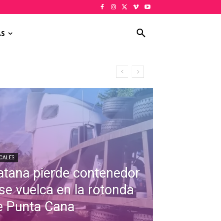
AS
CALES
atana pierde contenedor
 se vuelca en la rotonda
e Punta Cana