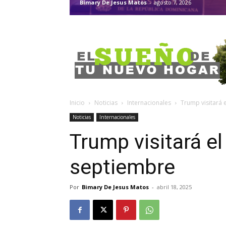
Bimary De Jesus Matos
-
agosto 7, 2026
Inicio
Noticias
Internacionales
Trump visitará e
Noticias
Internacionales
Trump visitará el 
septiembre
Por
Bimary De Jesus Matos
-
abril 18, 2025