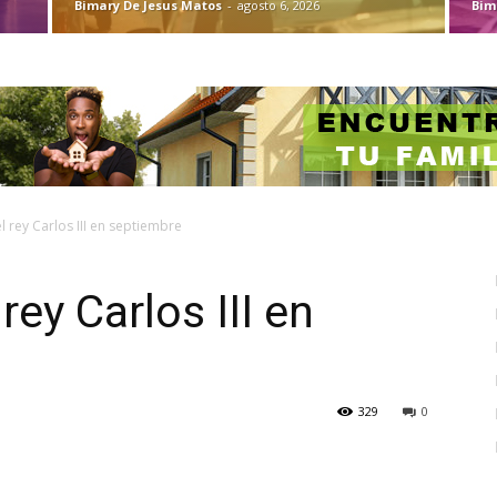
Bimary De Jesus Matos
-
agosto 6, 2026
Bim
l rey Carlos III en septiembre
rey Carlos III en
329
0