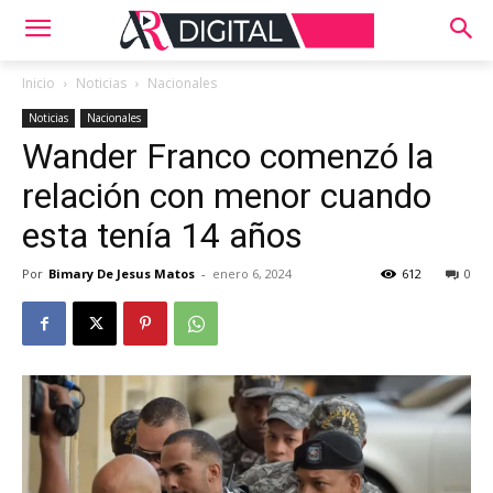
Inicio
Noticias
Nacionales
Noticias
Nacionales
Wander Franco comenzó la
relación con menor cuando
esta tenía 14 años
Por
Bimary De Jesus Matos
-
enero 6, 2024
612
0