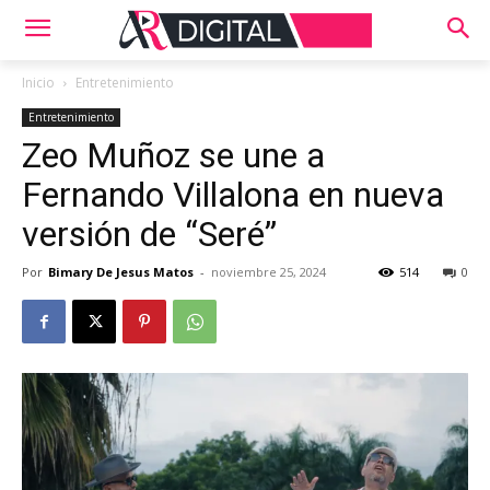
Inicio
Entretenimiento
Entretenimiento
Zeo Muñoz se une a
Fernando Villalona en nueva
versión de “Seré”
Por
Bimary De Jesus Matos
-
noviembre 25, 2024
514
0