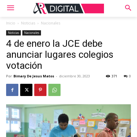
Inicio
Noticias
Nacionales
Noticias
Nacionales
4 de enero la JCE debe
anunciar lugares colegios
votación
Por
Bimary De Jesus Matos
-
diciembre 30, 2023
371
0