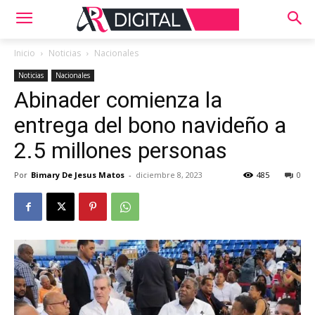
Inicio
Noticias
Nacionales
Noticias
Nacionales
Abinader comienza la
entrega del bono navideño a
2.5 millones personas
Por
Bimary De Jesus Matos
-
diciembre 8, 2023
485
0