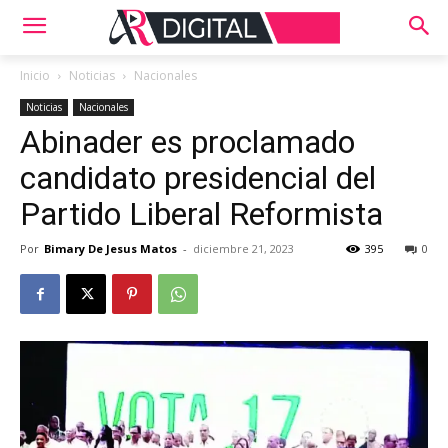
Inicio
Noticias
Nacionales
Noticias
Nacionales
Abinader es proclamado
candidato presidencial del
Partido Liberal Reformista
Por
Bimary De Jesus Matos
-
diciembre 21, 2023
395
0